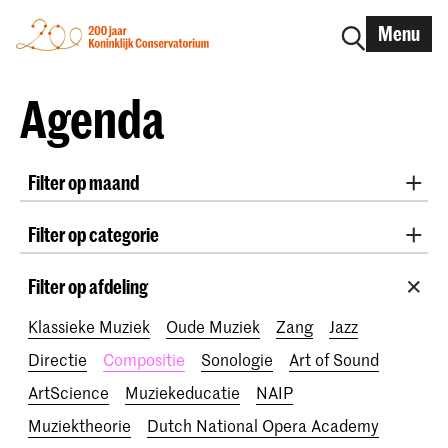
Menu
Agenda
Filter op maand
Alle maanden
August 2026
September 2026
Filter op categorie
October 2026
November 2026
Radio West Concerten
Practicum Musicae
December 2026
January 2027
February 2027
Filter op afdeling
Lunchconcerten
Awards
200 jaar
March 2027
April 2027
May 2027
June 2027
Klassieke Muziek
Oude Muziek
Zang
Jazz
July 2027
Directie
Compositie
Sonologie
Art of Sound
ArtScience
Muziekeducatie
NAIP
Muziektheorie
Dutch National Opera Academy