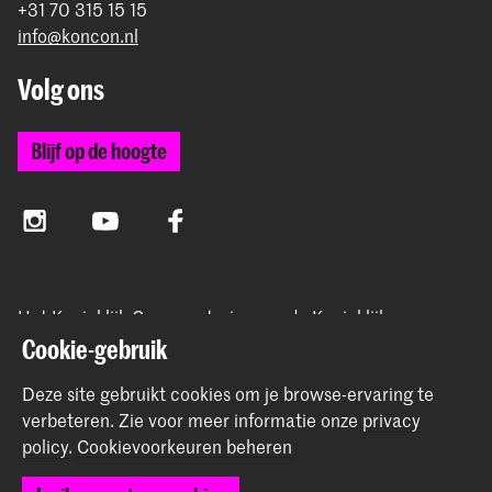
+31 70 315 15 15
info@koncon.nl
Volg ons
Blijf op de hoogte
Instagram
YouTube
Facebook
Het Koninklijk Conservatorium en de Koninklijke
Academie van Beeldende Kunsten vormen samen
Cookie-gebruik
Hogeschool der Kunsten Den Haag.
Deze site gebruikt cookies om je browse-ervaring te
verbeteren.
Zie voor meer informatie onze
privacy
policy
.
Cookievoorkeuren beheren
© 2025 - 2026 Koninklijk Conservatorium |
privacy beleid
|