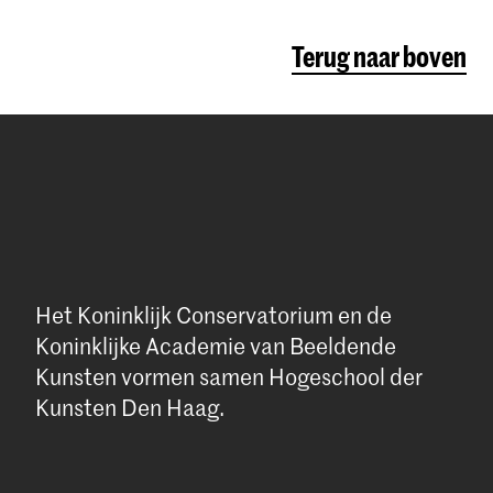
ikbaar
ebruik
Terug naar boven
 gooien.
 Den Haag.
 niet
ustruimte.
) nemen een
siek
stijd),
 slaan,
t
Het Koninklijk Conservatorium en de
are:
Koninklijke Academie van Beeldende
Kunsten vormen samen Hogeschool der
Kunsten Den Haag.