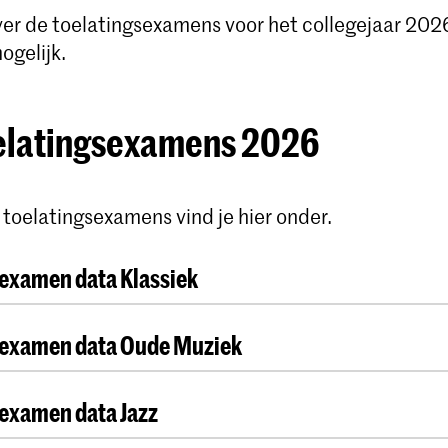
ver de toelatingsexamens voor het collegejaar 202
ogelijk.
elatingsexamens 2026
 toelatingsexamens vind je hier onder.
examen data Klassiek
sexamen data Oude Muziek
t
Datum
Tij
Vrijdag 24 april
10
examen data Jazz
t
Datum
Maandag 20 april
10