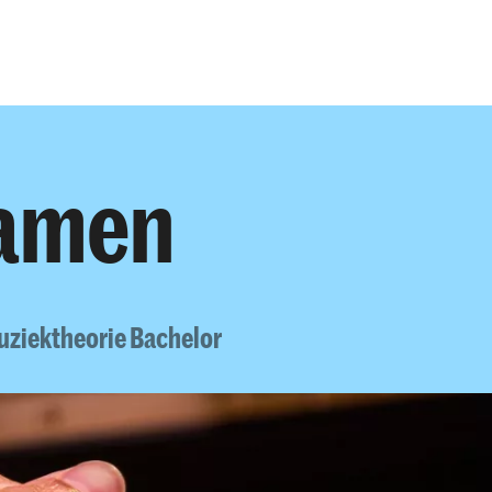
Opleidingen
Agenda
Nieuws
xamen
ziektheorie Bachelor