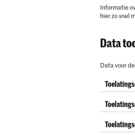
Informatie o
hier zo snel m
Data to
Data voor de
Toelatings
Toelating
Instrumen
Viool
Toelatings
Instrumen
Altviool