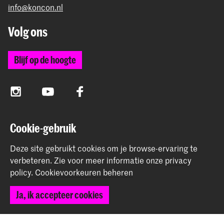
info@koncon.nl
Volg ons
Blijf op de hoogte
Instagram
YouTube
Facebook
Cookie-gebruik
Het Koninklijk Conservatorium en de Koninklijke
Academie van Beeldende Kunsten vormen samen
Deze site gebruikt cookies om je browse-ervaring te
Hogeschool der Kunsten Den Haag.
verbeteren.
Zie voor meer informatie onze
privacy
policy
.
Cookievoorkeuren beheren
Ja, ik accepteer cookies
© 2025 - 2026 Koninklijk Conservatorium |
privacy beleid
|
Cookievoorkeuren