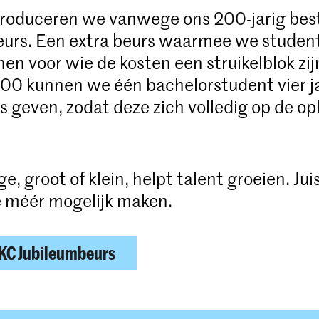
ntroduceren we vanwege ons 200-jarig be
eurs. Een extra beurs waarmee we studen
en voor wie de kosten een struikelblok zij
00 kunnen we één bachelorstudent vier j
s geven, zodat deze zich volledig op de op
ge, groot of klein, helpt talent groeien. Ju
 méér mogelijk maken.
 KC Jubileumbeurs