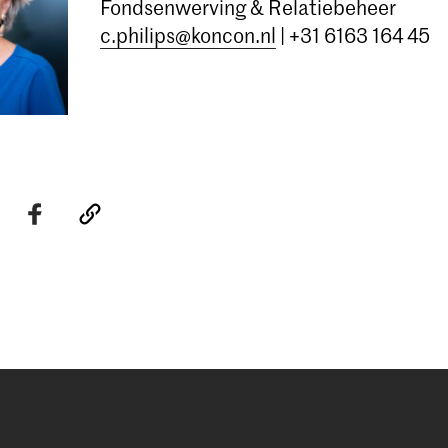
Fondsenwerving & Relatiebeheer
c.philips@koncon.nl
| +31 6163 164 45