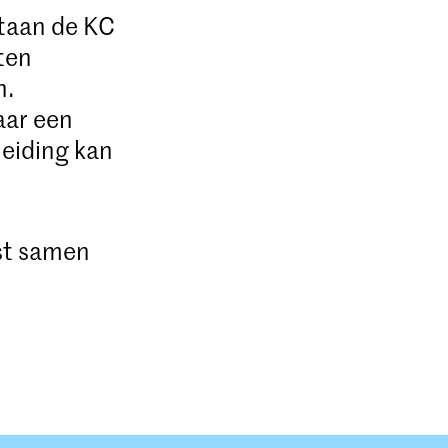
staan de KC
ten
n.
aar een
leiding kan
ist samen