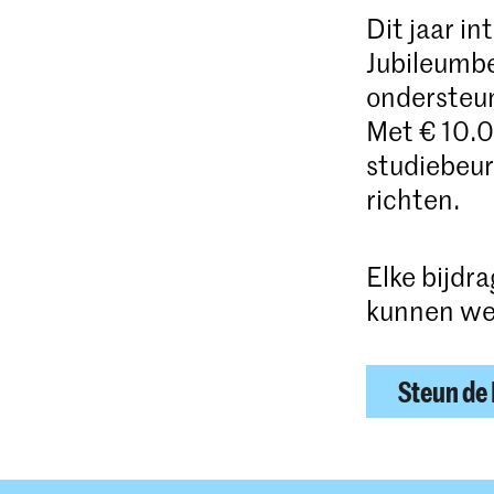
Dit jaar i
Jubileumb
ondersteun
Met € 10.0
studiebeur
richten.
Elke bijdra
kunnen we
Steun de