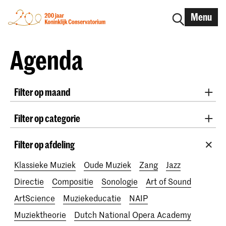
Menu
Agenda
Filter op maand
Alle maanden
August 2026
September 2026
Filter op categorie
October 2026
November 2026
Radio West Concerten
Practicum Musicae
December 2026
January 2027
February 2027
Filter op afdeling
Lunchconcerten
Awards
200 jaar
March 2027
April 2027
May 2027
June 2027
Klassieke Muziek
Oude Muziek
Zang
Jazz
July 2027
Directie
Compositie
Sonologie
Art of Sound
ArtScience
Muziekeducatie
NAIP
Muziektheorie
Dutch National Opera Academy