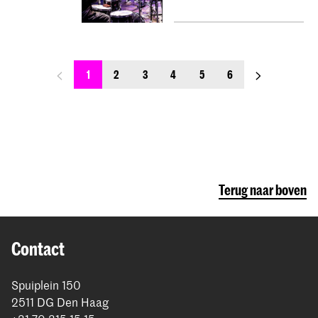
previous_page
next_page
1
2
3
4
5
6
Terug naar boven
Contact
Spuiplein 150
2511 DG Den Haag