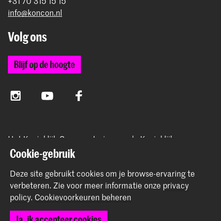
+31 70 315 15 15
info@koncon.nl
Volg ons
Blijf op de hoogte
Instagram
YouTube
Facebook
Het Koninklijk Conservatorium en de Koninklijke
Academie van Beeldende Kunsten vormen samen
Cookie-gebruik
Hogeschool der Kunsten Den Haag.
Deze site gebruikt cookies om je browse-ervaring te
verbeteren.
Zie voor meer informatie onze
privacy
policy
.
Cookievoorkeuren beheren
© 2025 - 2026 Koninklijk Conservatorium |
privacy beleid
|
Ja, ik accepteer cookies