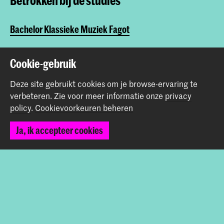
Betrokken bij de studies
Bachelor Klassieke Muziek Fagot
Master Klassieke Muziek Fagot
Cookie-gebruik
Deze site gebruikt cookies om je browse-ervaring te
Deel dit item
verbeteren.
Zie voor meer informatie onze
privacy
policy
.
Cookievoorkeuren beheren
Ja, ik accepteer cookies
Terug naar boven
Contact
Spuiplein 150
2511 DG Den Haag
+31 70 315 15 15