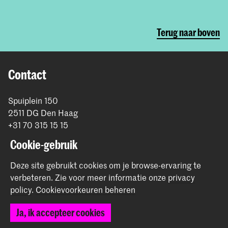
Terug naar boven
Contact
Spuiplein 150
2511 DG Den Haag
+31 70 315 15 15
info@koncon.nl
Cookie-gebruik
Volg ons
Deze site gebruikt cookies om je browse-ervaring te
verbeteren.
Zie voor meer informatie onze
privacy
policy
.
Cookievoorkeuren beheren
Blijf op de hoogte
Ja, ik accepteer cookies
Instagram
YouTube
Facebook