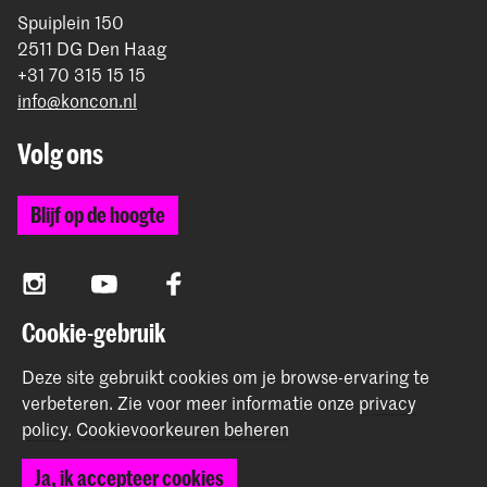
Spuiplein 150
2511 DG Den Haag
+31 70 315 15 15
info@koncon.nl
Volg ons
Blijf op de hoogte
Instagram
YouTube
Facebook
Cookie-gebruik
Deze site gebruikt cookies om je browse-ervaring te
Het Koninklijk Conservatorium en de Koninklijke
verbeteren.
Zie voor meer informatie onze
privacy
Academie van Beeldende Kunsten vormen samen
policy
.
Cookievoorkeuren beheren
Hogeschool der Kunsten Den Haag.
Ja, ik accepteer cookies