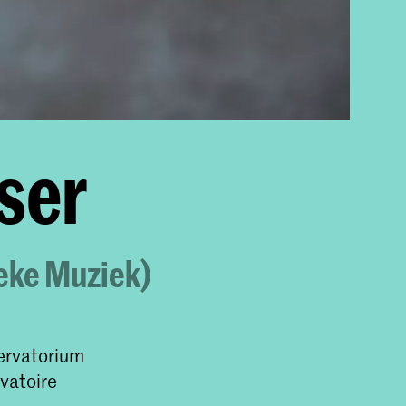
ser
eke Muziek)
ervatorium
vatoire