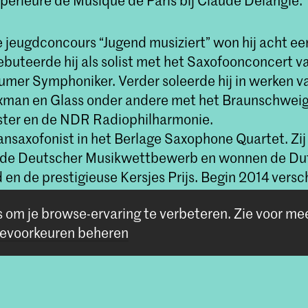
périeure de Musique de Paris bij Claude Delangle.
e jeugdconcours “Jugend musiziert” won hij acht eer
ebuteerde hij als solist met het Saxofoonconcert 
mer Symphoniker. Verder soleerde hij in werken v
xman en Glass onder andere met het Braunschwei
ster en de NDR Radiophilharmonie.
aansaxofonist in het Berlage Saxophone Quartet. Zi
 de Deutscher Musikwettbewerb en wonnen de Dut
 en de prestigieuse Kersjes Prijs. Begin 2014 vers
axoFOLK
bij het Duitse label MDG in 2017 gevolg
s om je browse-ervaring te verbeteren.
Zie voor me
reedom
met violiste Vineta Sareika.
evoorkeuren beheren
tse saxofoon-ensemble SELMER SAXHARMONIC, wa
speelt, heeft Lars meerdere CDs opgenomen waar
rcus in 2010 een 'ECHO Klassik' won.