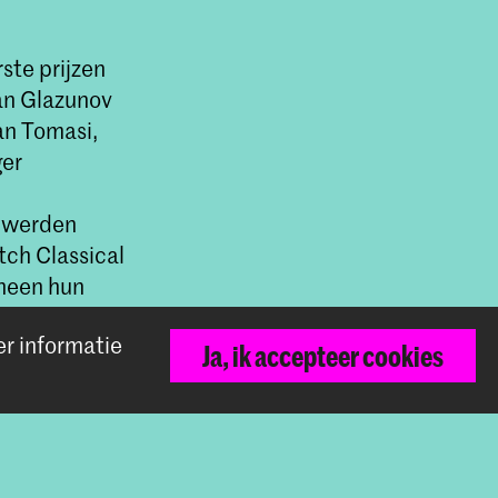
ste prijzen
van Glazunov
an Tomasi,
ger
j werden
ch Classical
cheen hun
d door
In
er informatie
Ja, ik accepteer cookies
arin hij
van Flying