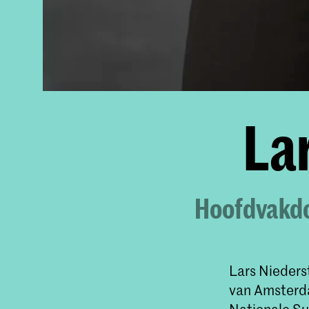
La
Hoofdvakdo
Lars Nieders
van Amsterda