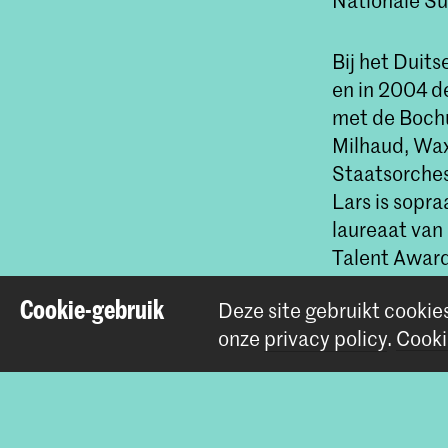
Nationale Su
Bij het Duits
en in 2004 d
met de Bochu
Milhaud, Wa
Staatsorche
Lars is sopr
laureaat van
Talent Award
debuut-CD
S
Cookie-gebruik
Deze site gebruikt cookie
search of f
onze
privacy policy
.
Cooki
Met het Dui
bassaxofoon 
Saxophone Ci