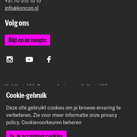
+31 70 315 15 15
info@koncon.nl
Volg ons
Blijf op de hoogte
Instagram
YouTube
Facebook
Het Koninklijk Conservatorium en de Koninklijke
Academie van Beeldende Kunsten vormen samen
Cookie-gebruik
Hogeschool der Kunsten Den Haag.
Deze site gebruikt cookies om je browse-ervaring te
verbeteren.
Zie voor meer informatie onze
privacy
policy
.
Cookievoorkeuren beheren
© 2025 - 2026 Koninklijk Conservatorium |
privacy beleid
|
Ja, ik accepteer cookies