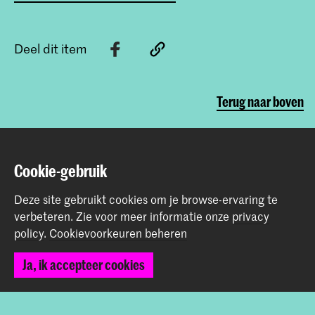
Deel dit item
Terug naar boven
Contact
Cookie-gebruik
Spuiplein 150
Deze site gebruikt cookies om je browse-ervaring te
2511 DG Den Haag
verbeteren.
Zie voor meer informatie onze
privacy
+31 70 315 15 15
policy
.
Cookievoorkeuren beheren
info@koncon.nl
Ja, ik accepteer cookies
Volg ons