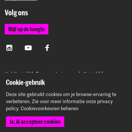
Volg ons
Blijf op de hoogte
Instagram
YouTube
Facebook
Het Koninklijk Conservatorium en de Koninklijke
Academie van Beeldende Kunsten vormen samen
Cookie-gebruik
Hogeschool der Kunsten Den Haag.
Deze site gebruikt cookies om je browse-ervaring te
verbeteren.
Zie voor meer informatie onze
privacy
policy
.
Cookievoorkeuren beheren
© 2025 - 2026 Koninklijk Conservatorium |
privacy beleid
|
Ja, ik accepteer cookies
Cookievoorkeuren