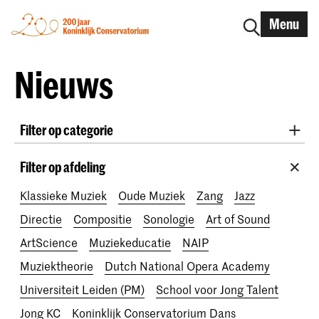
Menu
Nieuws
Filter op categorie
International
Alumni
Early Music
Dans
Filter op afdeling
Lunchconcerten
Onderzoek
Klassieke Muziek
Oude Muziek
Zang
Jazz
School voor Jong Talent
RCR label
Apply-now
Directie
Compositie
Sonologie
Art of Sound
Awards
Interview
IN.TUNE
200 jaar
ArtScience
Muziekeducatie
NAIP
Muziektheorie
Dutch National Opera Academy
Universiteit Leiden (PM)
School voor Jong Talent
Jong KC
Koninklijk Conservatorium Dans