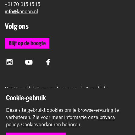
+31 70 315 15 15
info@koncon.nl
Volg ons
Blijf op de hoogte
Instagram
YouTube
Facebook
Het Koninklijk Conservatorium en de Koninklijke
Academie van Beeldende Kunsten vormen samen
Cookie-gebruik
Hogeschool der Kunsten Den Haag.
Deze site gebruikt cookies om je browse-ervaring te
verbeteren.
Zie voor meer informatie onze
privacy
policy
.
Cookievoorkeuren beheren
© 2025 - 2026 Koninklijk Conservatorium |
privacy beleid
|