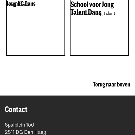
Jong KC Dans
School voor Jong
Jong Talent
Talent Dans
School voor Jong Talent
Terug naar boven
Contact
Spuiplein 150
2511 DG Den Haag