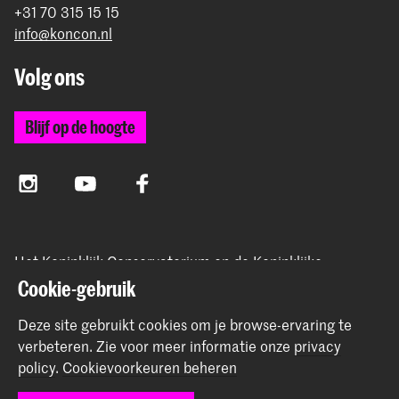
+31 70 315 15 15
info@koncon.nl
Volg ons
Blijf op de hoogte
Instagram
YouTube
Facebook
Het Koninklijk Conservatorium en de Koninklijke
Academie van Beeldende Kunsten vormen samen
Cookie-gebruik
Hogeschool der Kunsten Den Haag.
Deze site gebruikt cookies om je browse-ervaring te
verbeteren.
Zie voor meer informatie onze
privacy
policy
.
Cookievoorkeuren beheren
© 2025 - 2026 Koninklijk Conservatorium |
privacy beleid
|