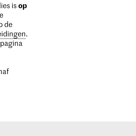
op
ies is
De
p de
eidingen
.
 pagina
naf