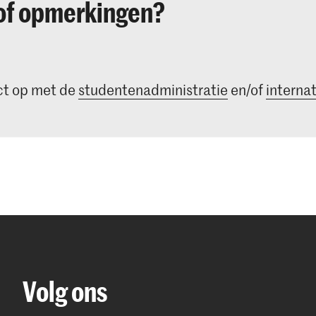
of opmerkingen?
t op met de
studentenadministratie
en/of
internat
Volg ons