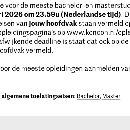
e voor de meeste bachelor- en masterstud
ri 2026 om 23.59u (Nederlandse tijd)
. 
jouw hoofdvak
eisen van
staan vermeld o
opleidingspagina’s op
www.koncon.nl/opl
 afwijkende deadline is staat dat ook op de
oofdvak vermeld.
 voor de meeste opleidingen aanmelden va
algemene toelatingseisen
e
:
Bachelor
,
Master