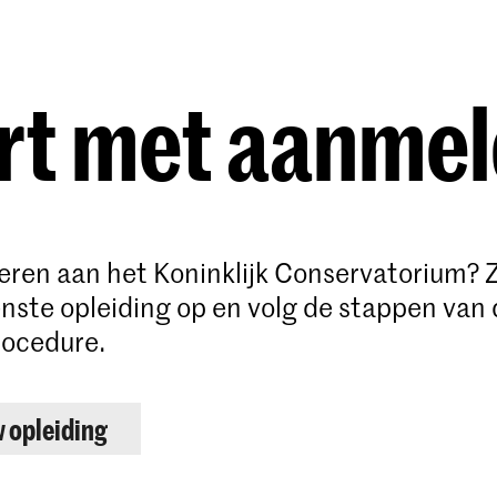
Opleidingen
Agenda
Nieuws
rt met aanme
deren aan het Koninklijk Conservatorium? 
ste opleiding op en volg de stappen van 
ocedure.
w opleiding