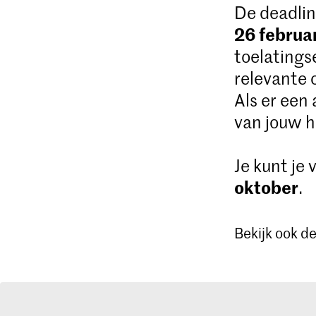
De deadlin
26 februa
toelatings
relevante 
Als er een
van jouw h
Je kunt je
oktober
.
Bekijk ook d