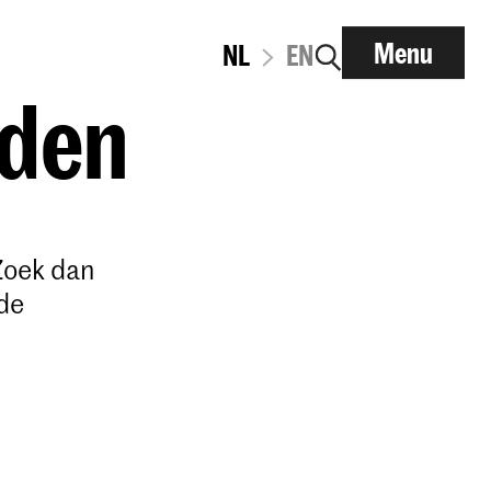
Menu
NL
EN
lden
Zoek dan
de