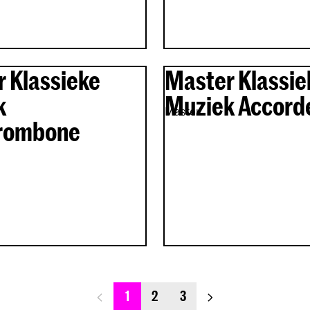
 Klassieke
Master Klassie
k
Muziek Accord
Master
trombone
previous_page
next_page
1
2
3