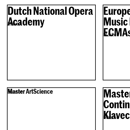
Dutch National Opera
Europ
Academy
Music 
Master
ECMAs
Master
Maste
Master ArtScience
Master
Contin
Klavec
Master