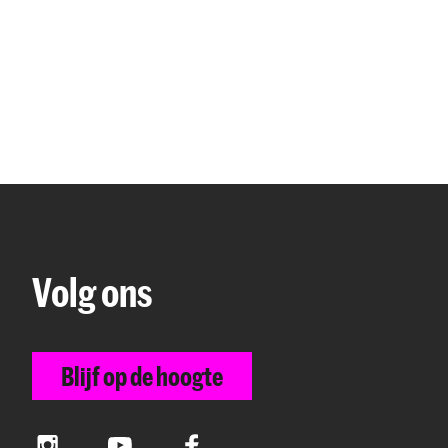
Volg ons
Blijf op de hoogte
Instagram
YouTube
Facebook