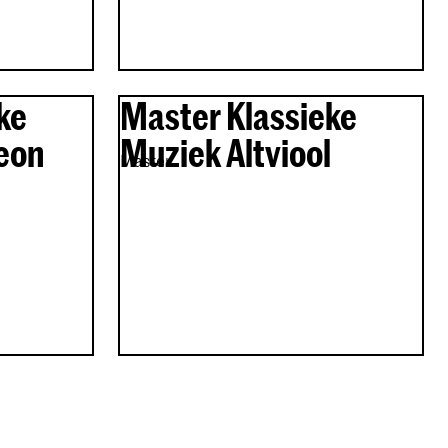
ke
Master Klassieke
eon
Muziek Altviool
Master