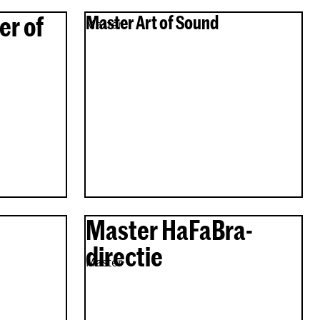
er of
Master Art of Sound
Master
Master HaFaBra-
directie
Master