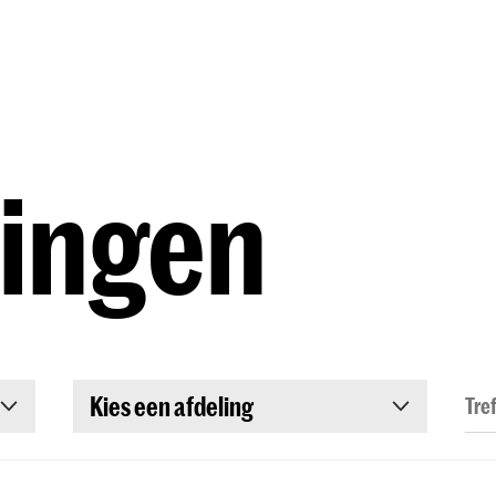
Opleidingen
Agenda
Nieuws
dingen
Kies een afdeling