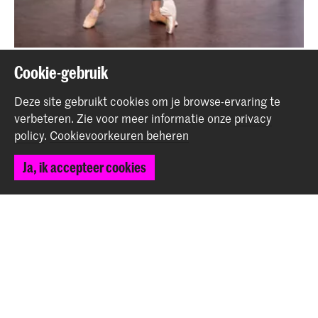
Auditie Bachelor Dans
Cookie-gebruik
Evenement
Deze site gebruikt cookies om je browse-ervaring te
verbeteren.
Zie voor meer informatie onze
privacy
policy
.
Cookievoorkeuren beheren
Terug naar boven
Ja, ik accepteer cookies
Contact
Spuiplein 150
2511 DG Den Haag
+31 70 315 15 15
info@koncon.nl