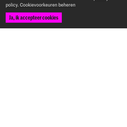
policy
.
Cookievoorkeuren beheren
Contact
Ja, ik accepteer cookies
Spuiplein 150
2511 DG Den Haag
+31 70 315 15 15
info@koncon.nl
Volg ons
Blijf op de hoogte
Instagram
YouTube
Facebook
Het Koninklijk Conservatorium en de Koninklijke