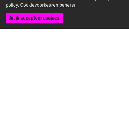
policy
.
Cookievoorkeuren beheren
Contact
Ja, ik accepteer cookies
Spuiplein 150
2511 DG Den Haag
+31 70 315 15 15
info@koncon.nl
Volg ons
Blijf op de hoogte
Instagram
YouTube
Facebook
Het Koninklijk Conservatorium en de Koninklijke