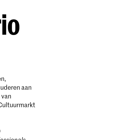
rio
en,
tuderen aan
 van
 Cultuurmarkt
)
essionals