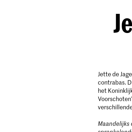
Je
Jette de Jag
contrabas. D
het Koninkli
Voorschoten’
verschillend
Maandelijks 
sprankelende