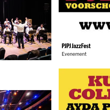
PJPJ JazzFest
Evenement