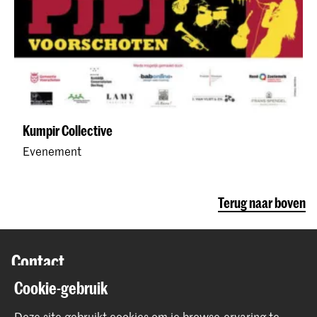
Kumpir Collective
Evenement
Terug naar boven
Contact
Cookie-gebruik
Spuiplein 150
2511 DG Den Haag
Deze site gebruikt cookies om je browse-ervaring te