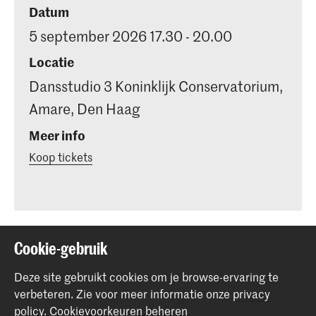
Datum
5 september 2026 17.30 - 20.00
Locatie
Dansstudio 3 Koninklijk Conservatorium,
Amare, Den Haag
Meer info
Koop tickets
Deel dit item
Cookie-gebruik
Deze site gebruikt cookies om je browse-ervaring te
verbeteren.
Zie voor meer informatie onze
privacy
Terug naar boven
policy
.
Cookievoorkeuren beheren