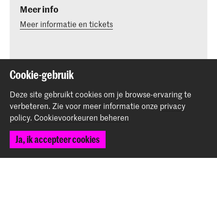
Meer info
Meer informatie en tickets
Cookie-gebruik
Deel dit item
Deze site gebruikt cookies om je browse-ervaring te
verbeteren.
Zie voor meer informatie onze
privacy
policy
.
Cookievoorkeuren beheren
Terug naar boven
Ja, ik accepteer cookies
Contact
Spuiplein 150
2511 DG Den Haag
+31 70 315 15 15