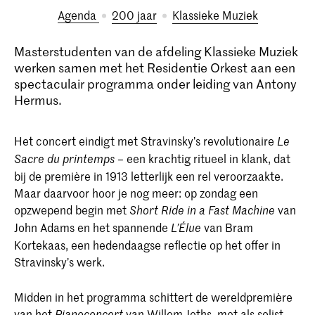
Agenda
200 jaar
Klassieke Muziek
Masterstudenten van de afdeling Klassieke Muziek
werken samen met het Residentie Orkest aan een
spectaculair programma onder leiding van Antony
Hermus.
Het concert eindigt met Stravinsky’s revolutionaire
Le
– een krachtig ritueel in klank, dat
Sacre du printemps
bij de première in 1913 letterlijk een rel veroorzaakte.
Maar daarvoor hoor je nog meer: op zondag een
opzwepend begin met
van
Short Ride in a Fast Machine
John Adams en het spannende
van Bram
L’Élue
Kortekaas, een hedendaagse reflectie op het offer in
Stravinsky’s werk.
Midden in het programma schittert de wereldpremière
van het
van Willem Jeths, met als solist
Pianoconcert