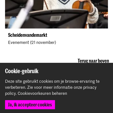
Scheidenvandemarkt
Evenement (21 november)
Terug naar boven
Cookie-gebruik
Contact
Deze site gebruikt cookies om je browse-ervaring te
verbeteren.
Zie voor meer informatie onze
privacy
policy
.
Cookievoorkeuren beheren
Spuiplein 150
2511 DG Den Haag
Ja, ik accepteer cookies
+31 70 315 15 15
info@koncon.nl