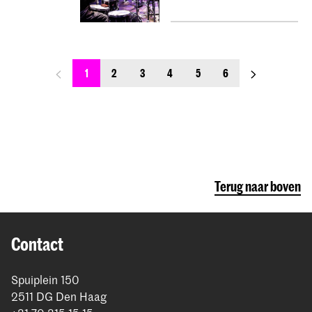
previous_page
next_page
1
2
3
4
5
6
Terug naar boven
Contact
Spuiplein 150
2511 DG Den Haag