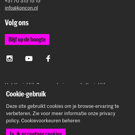
+31 70 315 15 15
info@koncon.nl
Volg ons
Blijf op de hoogte
Instagram
YouTube
Facebook
Het Koninklijk Conservatorium en de Koninklijke
Academie van Beeldende Kunsten vormen samen
Cookie-gebruik
Hogeschool der Kunsten Den Haag.
Deze site gebruikt cookies om je browse-ervaring te
verbeteren.
Zie voor meer informatie onze
privacy
policy
.
Cookievoorkeuren beheren
© 2025 - 2026 Koninklijk Conservatorium |
privacy beleid
|
Ja, ik accepteer cookies