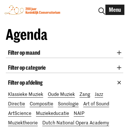
Menu
Agenda
Filter op maand
Alle maanden
August 2026
September 2026
Filter op categorie
October 2026
November 2026
Practicum Musicae
Lunchconcerten
Awards
December 2026
January 2027
February 2027
Filter op afdeling
200 jaar
March 2027
April 2027
May 2027
June 2027
Klassieke Muziek
Oude Muziek
Zang
Jazz
July 2027
Directie
Compositie
Sonologie
Art of Sound
ArtScience
Muziekeducatie
NAIP
Muziektheorie
Dutch National Opera Academy