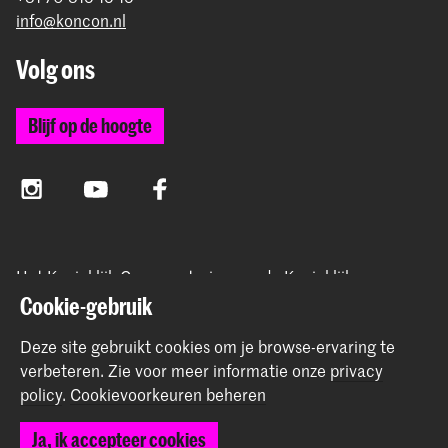
info@koncon.nl
Volg ons
Blijf op de hoogte
Instagram
YouTube
Facebook
Het Koninklijk Conservatorium en de Koninklijke
Academie van Beeldende Kunsten vormen samen
Cookie-gebruik
Hogeschool der Kunsten Den Haag.
Deze site gebruikt cookies om je browse-ervaring te
verbeteren.
Zie voor meer informatie onze
privacy
policy
.
Cookievoorkeuren beheren
© 2025 - 2026 Koninklijk Conservatorium |
privacy beleid
|
Ja, ik accepteer cookies