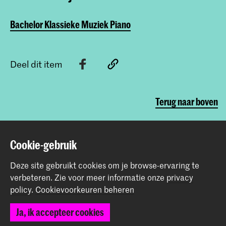
Bachelor Klassieke Muziek Piano
Deel dit item
Terug naar boven
Contact
Cookie-gebruik
Deze site gebruikt cookies om je browse-ervaring te
Spuiplein 150
verbeteren.
Zie voor meer informatie onze
privacy
2511 DG Den Haag
policy
.
Cookievoorkeuren beheren
+31 70 315 15 15
info@koncon.nl
Ja, ik accepteer cookies