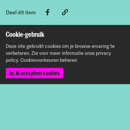
Deel dit item
Cookie-gebruik
Terug naar boven
Deze site gebruikt cookies om je browse-ervaring te
verbeteren.
Zie voor meer informatie onze
privacy
Contact
policy
.
Cookievoorkeuren beheren
Spuiplein 150
Ja, ik accepteer cookies
2511 DG Den Haag
+31 70 315 15 15
info@koncon.nl
Volg ons
Blijf op de hoogte