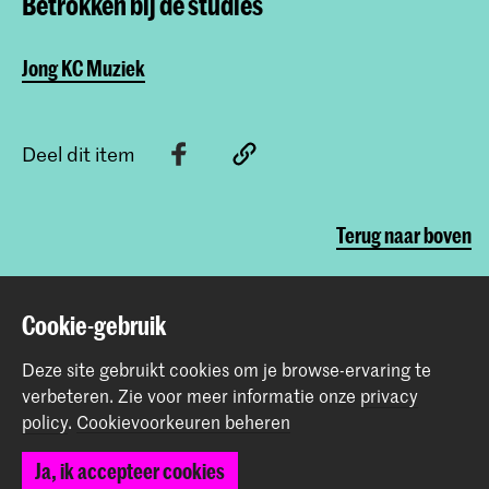
Betrokken bij de studies
Jong KC Muziek
Deel dit item
Terug naar boven
Contact
Cookie-gebruik
Deze site gebruikt cookies om je browse-ervaring te
Spuiplein 150
verbeteren.
Zie voor meer informatie onze
privacy
2511 DG Den Haag
policy
.
Cookievoorkeuren beheren
+31 70 315 15 15
info@koncon.nl
Ja, ik accepteer cookies