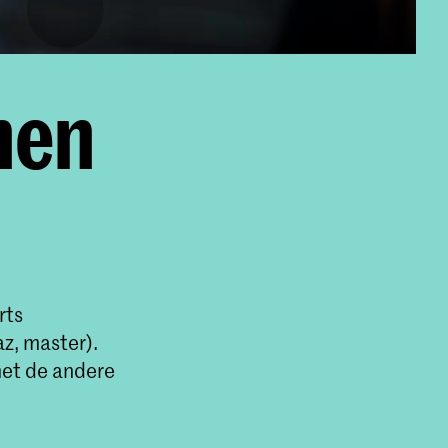
nen
rts
z, master).
 met de andere