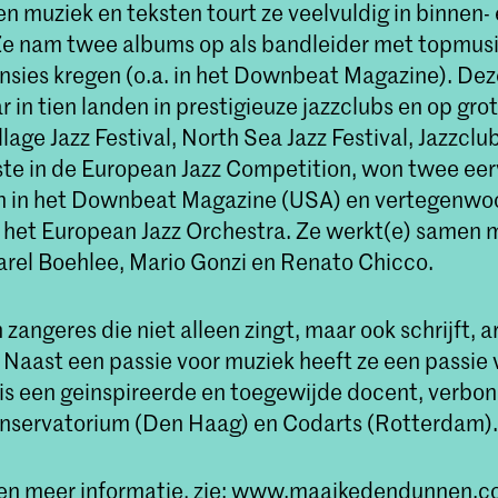
n muziek en teksten tourt ze veelvuldig in binnen-
Ze nam twee albums op als bandleider met topmusi
nsies kregen (o.a. in het Downbeat Magazine). De
 in tien landen in prestigieuze jazzclubs en op grot
llage Jazz Festival, North Sea Jazz Festival, Jazzclu
iste in de European Jazz Competition, won twee eer
n in het Downbeat Magazine (USA) en vertegenwo
 het European Jazz Orchestra. Ze werkt(e) samen m
arel Boehlee, Mario Gonzi en Renato Chicco.
 zangeres die niet alleen zingt, maar ook schrijft, 
. Naast een passie voor muziek heeft ze een passie 
 is een geinspireerde en toegewijde docent, verbo
onservatorium (Den Haag) en Codarts (Rotterdam).
en meer informatie, zie:
www.maaikedendunnen.c