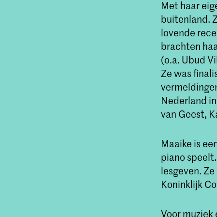
Met haar eige
buitenland. 
lovende rece
brachten haar
(o.a. Ubud Vi
Ze was final
vermeldinge
Nederland in
van Geest, K
Maaike is een
piano speelt
lesgeven. Ze
Koninklijk C
Voor muziek 