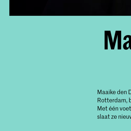
Ma
Maaike den D
Rotterdam, b
Met één voet 
slaat ze nie