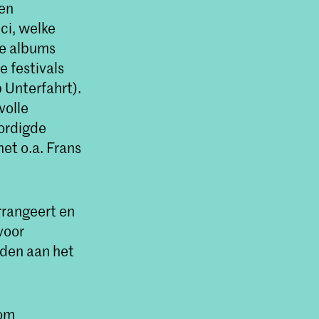
 en
ci, welke
ze albums
e festivals
b Unterfahrt).
volle
ordigde
et o.a. Frans
arrangeert en
voor
nden aan het
om