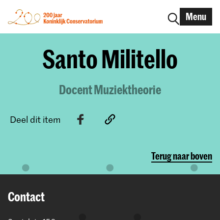
Menu
Santo Militello
Docent Muziektheorie
Deel dit item
Terug naar boven
Contact