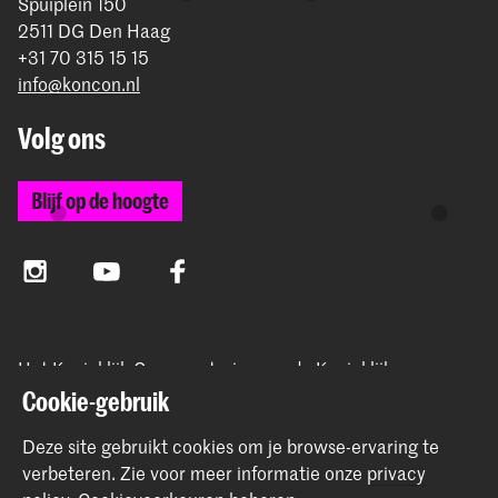
Spuiplein 150
2511 DG Den Haag
+31 70 315 15 15
info@koncon.nl
Volg ons
Blijf op de hoogte
Instagram
YouTube
Facebook
Het Koninklijk Conservatorium en de Koninklijke
Academie van Beeldende Kunsten vormen samen
Cookie-gebruik
Hogeschool der Kunsten Den Haag.
Deze site gebruikt cookies om je browse-ervaring te
verbeteren.
Zie voor meer informatie onze
privacy