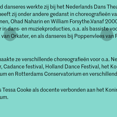
d danseres werkte zij bij het Nederlands Dans Thea
 heeft zij onder andere gedanst in choreografieën van
en, Ohad Naharin en William Forsythe.Vanaf 200
r in dans- en muziekproducties, o.a. als bassiste v
van Orkater, en als danseres bij Poppenvlees van P
aakte ze verschillende choreografieën voor o.a. N
 Cadance festival, Holland Dance Festival, het Kon
um en Rotterdams Conservatorium en verschillend
s Tessa Cooke als docente verbonden aan het Konin
ium.