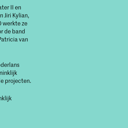
ter II en
 Jiri Kylian,
0 werkte ze
oor de band
atricia van
ederlans
inklijk
e projecten.
klijk