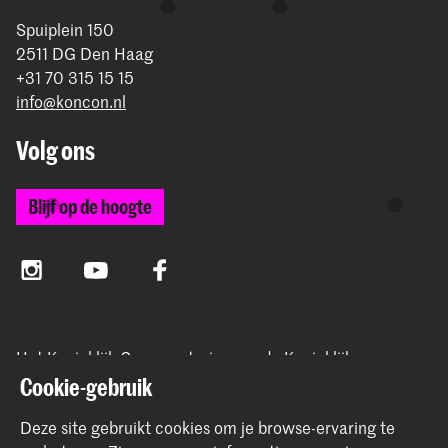
Spuiplein 150
2511 DG Den Haag
+31 70 315 15 15
info@koncon.nl
Volg ons
Blijf op de hoogte
Instagram
YouTube
Facebook
Het Koninklijk Conservatorium en de Koninklijke
Academie van Beeldende Kunsten vormen samen
Cookie-gebruik
Hogeschool der Kunsten Den Haag.
Deze site gebruikt cookies om je browse-ervaring te