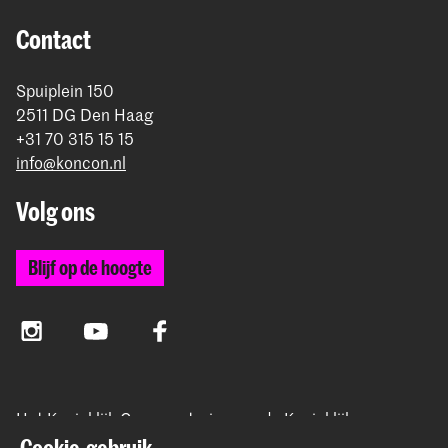
Contact
Spuiplein 150
2511 DG Den Haag
+31 70 315 15 15
info@koncon.nl
Volg ons
Blijf op de hoogte
Instagram
YouTube
Facebook
Het Koninklijk Conservatorium en de Koninklijke
Academie van Beeldende Kunsten vormen samen