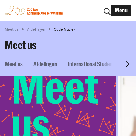
Menu
Meet us
Afdelingen
Oude Muziek
Meet us
Meet us
Afdelingen
International Students
Pro