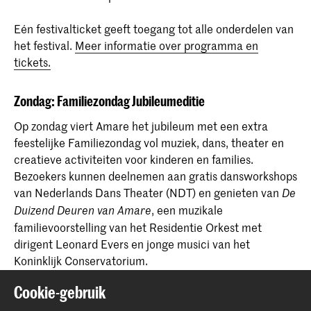
Eén festivalticket geeft toegang tot alle onderdelen van
het festival.
Meer informatie over programma en
tickets.
Zondag: Familiezondag Jubileumeditie
Op zondag viert Amare het jubileum met een extra
feestelijke Familiezondag vol muziek, dans, theater en
creatieve activiteiten voor kinderen en families.
Bezoekers kunnen deelnemen aan gratis dansworkshops
van Nederlands Dans Theater (NDT) en genieten van
De
, een muzikale
Duizend Deuren van Amare
familievoorstelling van het Residentie Orkest met
dirigent Leonard Evers en jonge musici van het
Koninklijk Conservatorium.
Cookie-gebruik
Daarnaast beleeft
The Cat Who Wanted to Change Her