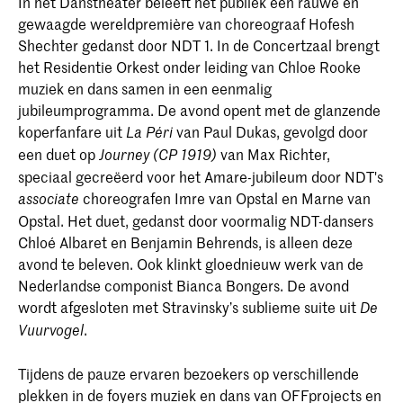
In het Danstheater beleeft het publiek een rauwe en
gewaagde wereldpremière van choreograaf Hofesh
Shechter gedanst door NDT 1. In de Concertzaal brengt
het Residentie Orkest onder leiding van Chloe Rooke
muziek en dans samen in een eenmalig
jubileumprogramma. De avond opent met de glanzende
koperfanfare uit
van Paul Dukas, gevolgd door
La Péri
een duet op
van Max Richter,
Journey (CP 1919)
speciaal gecreëerd voor het Amare-jubileum door NDT's
choreografen Imre van Opstal en Marne van
associate
Opstal. Het duet, gedanst door voormalig NDT-dansers
Chloé Albaret en Benjamin Behrends, is alleen deze
avond te beleven. Ook klinkt gloednieuw werk van de
Nederlandse componist Bianca Bongers. De avond
wordt afgesloten met Stravinsky’s sublieme suite uit
De
.
Vuurvogel
Tijdens de pauze ervaren bezoekers op verschillende
plekken in de foyers muziek en dans van OFFprojects en