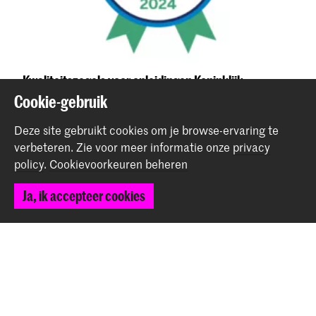
Kwaliteitszegels voor opleidingen Koninklijk
Conservatorium in Keuzegids HBO 2024
Cookie-gebruik
Nieuws
Deze site gebruikt cookies om je browse-ervaring te
verbeteren.
Zie voor meer informatie onze
privacy
policy
.
Cookievoorkeuren beheren
Terug naar boven
Ja, ik accepteer cookies
Contact
Spuiplein 150
2511 DG Den Haag
+31 70 315 15 15
info@koncon.nl