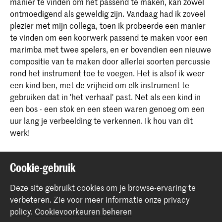
manier te vinden om het passend te maken, kan zowel
ontmoedigend als geweldig zijn. Vandaag had ik zoveel
plezier met mijn collega, toen ik probeerde een manier
te vinden om een koorwerk passend te maken voor een
marimba met twee spelers, en er bovendien een nieuwe
compositie van te maken door allerlei soorten percussie
rond het instrument toe te voegen. Het is alsof ik weer
een kind ben, met de vrijheid om elk instrument te
gebruiken dat in 'het verhaal' past. Net als een kind in
een bos - een stok en een steen waren genoeg om een
uur lang je verbeelding te verkennen. Ik hou van dit
werk!
Cookie-gebruik
Deel dit item
Deze site gebruikt cookies om je browse-ervaring te
verbeteren.
Zie voor meer informatie onze
privacy
policy
.
Cookievoorkeuren beheren
Terug naar boven