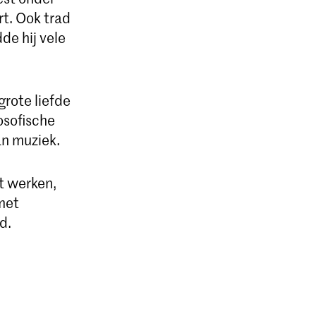
t. Ook trad
dde hij vele
rote liefde
osofische
n muziek.
t werken,
met
d.