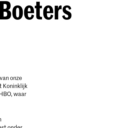
 Boeters
 van onze
 Koninklijk
t HBO, waar
n
est onder