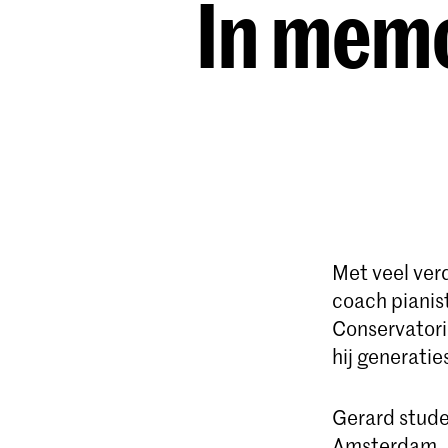
In memo
Met veel ver
coach pianis
Conservatori
hij generatie
Gerard stude
Amsterdam. H