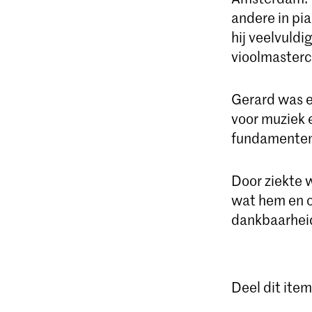
andere in pi
hij veelvuldi
vioolmasterc
Gerard was e
voor muziek 
fundamenten 
Door ziekte 
wat hem en o
dankbaarheid 
Deel dit item