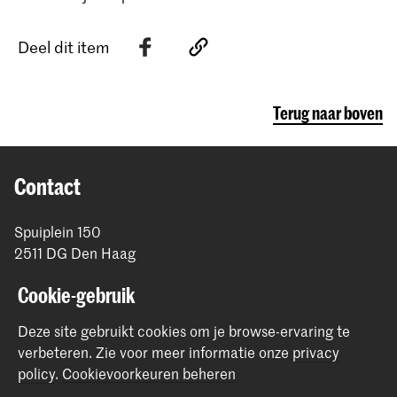
Deel dit item
Terug naar boven
Contact
Spuiplein 150
2511 DG Den Haag
+31 70 315 15 15
Cookie-gebruik
info@koncon.nl
Deze site gebruikt cookies om je browse-ervaring te
Volg ons
verbeteren.
Zie voor meer informatie onze
privacy
policy
.
Cookievoorkeuren beheren
Blijf op de hoogte