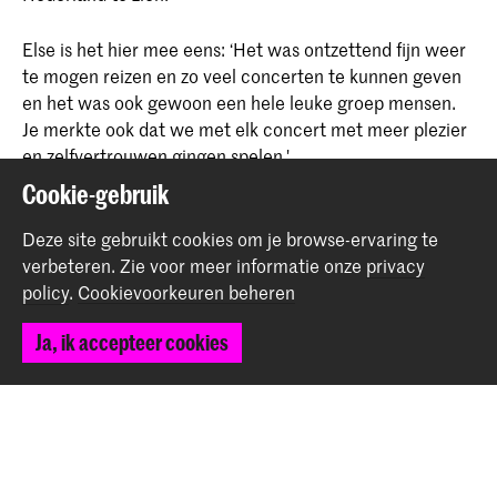
Else is het hier mee eens: ‘Het was ontzettend fijn weer
te mogen reizen en zo veel concerten te kunnen geven
en het was ook gewoon een hele leuke groep mensen.
Je merkte ook dat we met elk concert met meer plezier
en zelfvertrouwen gingen spelen.'
Cookie-gebruik
foto: Irma Kort
Deze site gebruikt cookies om je browse-ervaring te
verbeteren.
Zie voor meer informatie onze
privacy
Deel dit item
policy
.
Cookievoorkeuren beheren
Ja, ik accepteer cookies
Terug naar boven
Contact