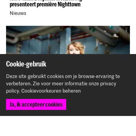
presenteert première Nighttown
Nieuws
Cookie-gebruik
Deze site gebruikt cookies om je browse-ervaring te
verbeteren.
Zie voor meer informatie onze
privacy
policy
.
Cookievoorkeuren beheren
Ja, ik accepteer cookies
Trompettist Ellister van der Molen wint Jerry van
Rooyen Award 2025