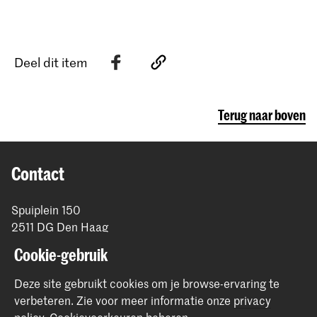
Deel dit item
Terug naar boven
Contact
Spuiplein 150
2511 DG Den Haag
+31 70 315 15 15
Cookie-gebruik
info@koncon.nl
Deze site gebruikt cookies om je browse-ervaring te
Volg ons
verbeteren.
Zie voor meer informatie onze
privacy