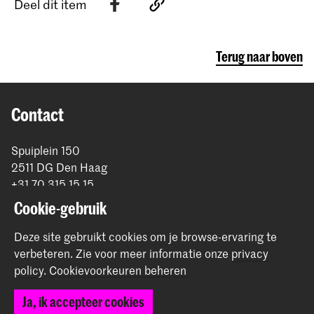
Deel dit item
Terug naar boven
Contact
Spuiplein 150
2511 DG Den Haag
+31 70 315 15 15
info@koncon.nl
Cookie-gebruik
Volg ons
Deze site gebruikt cookies om je browse-ervaring te
verbeteren.
Zie voor meer informatie onze
privacy
policy
.
Cookievoorkeuren beheren
Blijf op de hoogte
Ja, ik accepteer cookies
Instagram
YouTube
Facebook