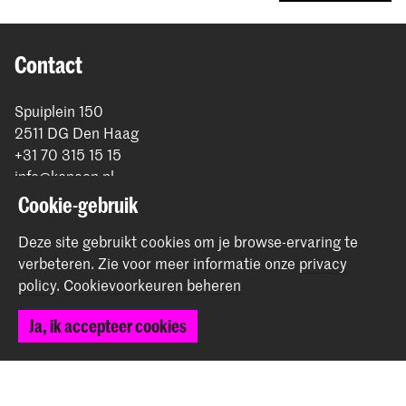
Contact
Spuiplein 150
2511 DG Den Haag
+31 70 315 15 15
info@koncon.nl
Cookie-gebruik
Volg ons
Deze site gebruikt cookies om je browse-ervaring te
verbeteren.
Zie voor meer informatie onze
privacy
Blijf op de hoogte
policy
.
Cookievoorkeuren beheren
Instagram
YouTube
Facebook
Ja, ik accepteer cookies