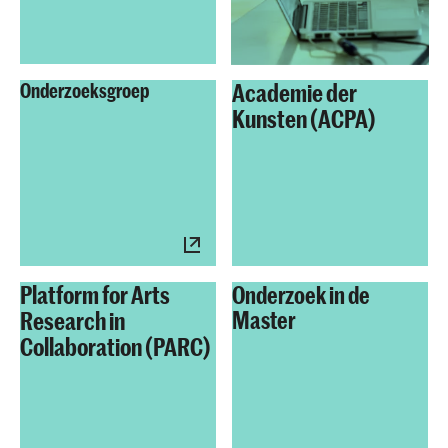
Academie der
Onderzoeksgroep
Kunsten (ACPA)
Platform for Arts
Onderzoek in de
Research in
Master
Collaboration (PARC)