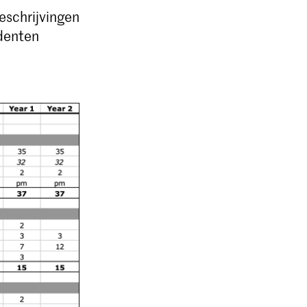
eschrijvingen
udenten