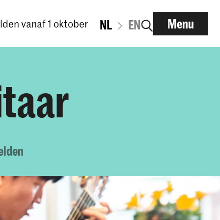
Menu
den vanaf 1 oktober
NL
EN
itaar
elden