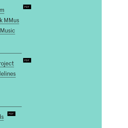
um
k MMus
 Music
roject
elines
ds