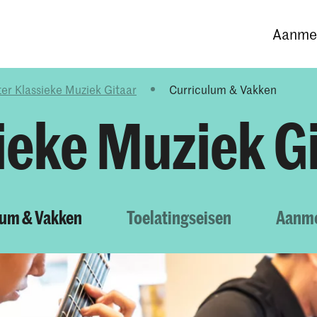
Opleidingen
Agenda
Nieuws
Aanmel
er Klassieke Muziek Gitaar
Curriculum & Vakken
ieke Muziek G
lum & Vakken
Toelatingseisen
Aanm