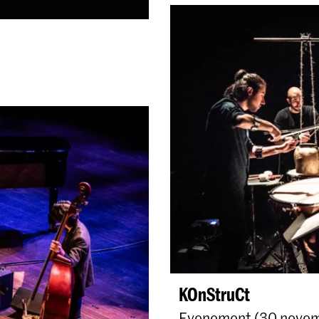
KOnStruCt
Evenement (30 novemb