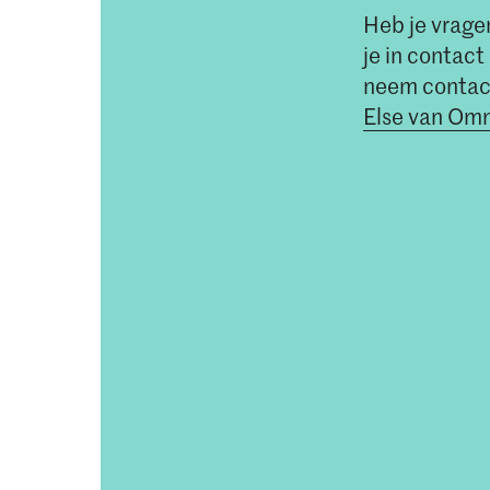
Heb je vragen
je in contac
neem contac
Else van O