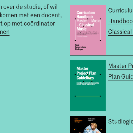
 over de studie, of wil
Curricul
t komen met een docent,
Handboo
t op met coördinator
mmen
Classical
Master P
Plan Guid
Studiegi