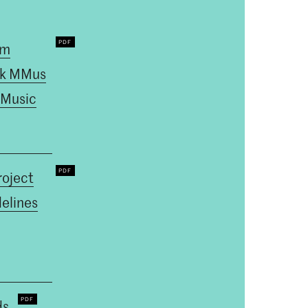
um
k MMus
 Music
roject
elines
ds