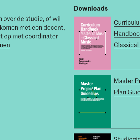
Downloads
 over de studie, of wil
Curricul
t komen met een docent,
Handboo
t op met coördinator
mmen
Classical
Master P
Plan Guid
Studiegi