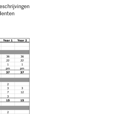
eschrijvingen
udenten