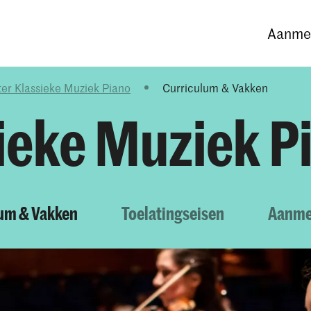
Opleidingen
Agenda
Nieuws
Aanmel
er Klassieke Muziek Piano
Curriculum & Vakken
ieke Muziek P
um & Vakken
Toelatingseisen
Aanme