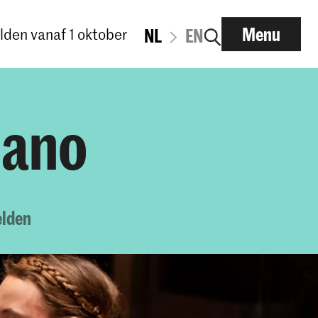
Menu
den vanaf 1 oktober
NL
EN
iano
lden