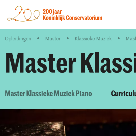
Opleidingen
Master
Klassieke Muziek
Mast
Master Klass
Master Klassieke Muziek Piano
Curricul