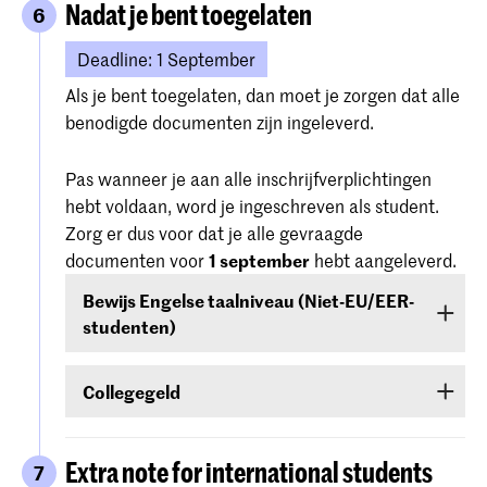
Nadat je bent toegelaten
6
Deadline: 1 September
Als je bent toegelaten, dan moet je zorgen dat alle
benodigde documenten zijn ingeleverd.
Pas wanneer je aan alle inschrijfverplichtingen
hebt voldaan, word je ingeschreven als student.
Zorg er dus voor dat je alle gevraagde
documenten voor
1 september
hebt aangeleverd.
Bewijs Engelse taalniveau (Niet-EU/EER-
studenten)
Niet-EU/EER-studenten die zijn toegelaten voor
Collegegeld
een bachelor- of masteropleiding of
voorbereidend jaar moeten het bewijs van het
Wanneer je bent toegelaten
ontvang je
Engelse taalniveau
(zie stap
Engelse
informatie via e-mail en Studielink
over het
Extra note for international students
7
taalniveau
)
voor 1 september
inleveren.
betalen van het collegegeld.