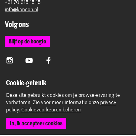
+31 70 315 15 15
info@koncon.nl
Volg ons
Blijf op de hoogte
Instagram
YouTube
Facebook
Cookie-gebruik
Het Koninklijk Conservatorium en de Koninklijke
Academie van Beeldende Kunsten vormen samen
Deze site gebruikt cookies om je browse-ervaring te
Hogeschool der Kunsten Den Haag.
verbeteren.
Zie voor meer informatie onze
privacy
policy
.
Cookievoorkeuren beheren
Ja, ik accepteer cookies
© 2025 - 2026 Koninklijk Conservatorium |
privacy beleid
|